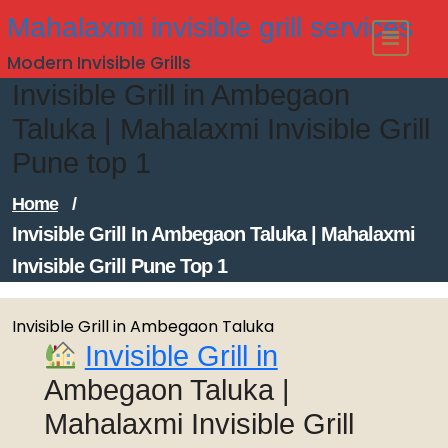
Skip
Mahalaxmi invisible grill services
to
Modern Invisible Grills
content
Invisible Grill in Ambegaon
Taluka | Mahalaxmi Invisible Grill
Pune top 1
Home
/
Invisible Grill In Ambegaon Taluka | Mahalaxmi
Invisible Grill Pune Top 1
Invisible Grill in Ambegaon Taluka
Invisible Grill in
Ambegaon Taluka |
Mahalaxmi Invisible Grill